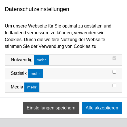
0
Datenschutzeinstellungen
Startseite
FANTEK SHOP
GABELLIFTE
GABELLIFTE
Um unsere Webseite für Sie optimal zu gestalten und
fortlaufend verbessern zu können, verwenden wir
FILTERN NACH
NEUSTE ZUERST
Cookies. Durch die weitere Nutzung der Webseite
stimmen Sie der Verwendung von Cookies zu.
Keine Ergebnisse
Notwendig
mehr
Wir konnten keine Übereinstimmung für diese Filter
finden.
Statistik
mehr
Bitte versuchen Sie eine andere Wahl.
Media
mehr