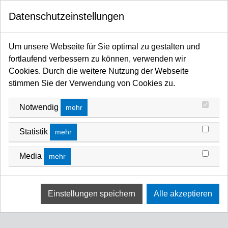
0
Datenschutzeinstellungen
Startseite
FANTEK SHOP
GABELLIFTE
GABELLIFTE
Um unsere Webseite für Sie optimal zu gestalten und
fortlaufend verbessern zu können, verwenden wir
FILTERN NACH
SORTIEREN NACH
Cookies. Durch die weitere Nutzung der Webseite
stimmen Sie der Verwendung von Cookies zu.
Keine Ergebnisse
Notwendig
mehr
Wir konnten keine Übereinstimmung für diese Filter
finden.
Statistik
mehr
Bitte versuchen Sie eine andere Wahl.
Media
mehr